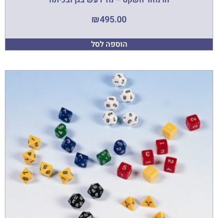
הרמזור השקט – מד רעש בגן ובכיתה
₪
495.00
הוספה לסל