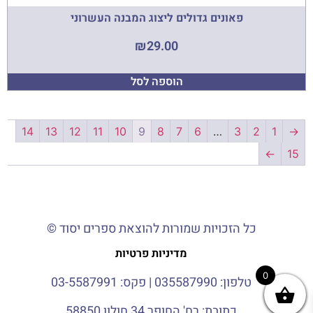
פאונים גדולים ליצוג המבנה העשרוני
₪
29.00
הוספה לסל
14
13
12
11
10
9
8
7
6
…
3
2
1
→
←
15
כל הזכויות שמורות להוצאת ספרים יסוד ©
מדיניות פרטיות
0
טלפון:
035587990
| פקס: 03-5587991
כתובת: רח' החופר 34 חולון 58850