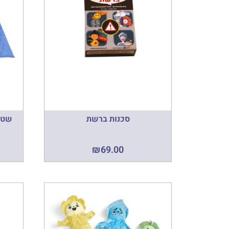
סכנות ברשת
שטיח
₪
69.00