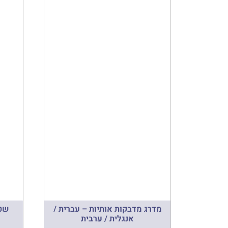
מדרג מדבקות אותיות – עברית /
שטי
אנגלית / ערבית