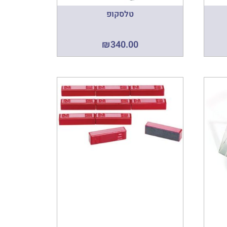
טלסקופ
₪
340.00