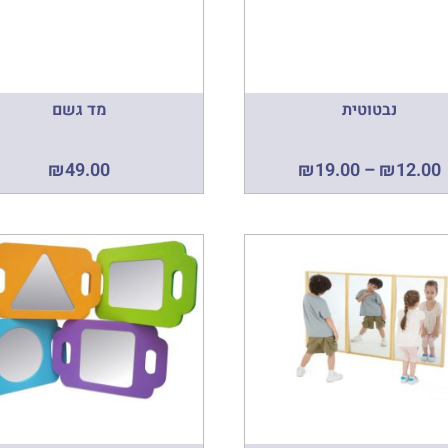
נבטוטית
מד גשם
₪
49.00
₪
19.00
–
₪
12.00