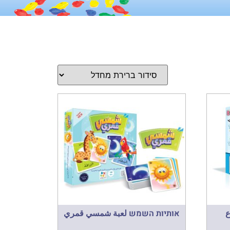
ع
אותיות השמש لعبة شمسي قمري