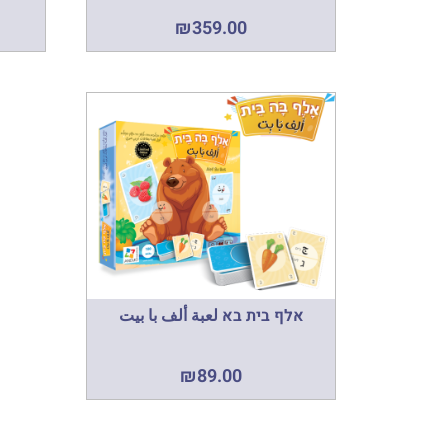
₪
359.00
אלף בית בא لعبة ألف با بيت
₪
89.00