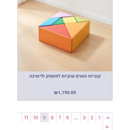
קוביות טנגרם ענקיות למשחק ולישיבה
₪
1,190.00
11
10
9
8
7
6
…
3
2
1
→
←