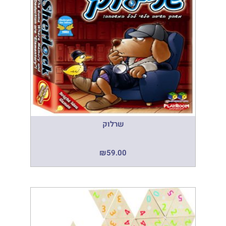
שרלוק
₪
59.00