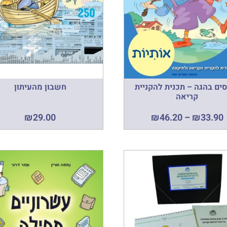
ים בהגה – תכנית להקניית
חשבון מהעיתון
קריאה
₪
29.00
₪
46.20
–
₪
33.90