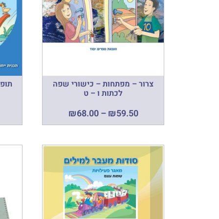
צרור – מפתחות – כישורי שפה
תופס
לכתות ו – ט
₪
68.00
–
₪
59.50