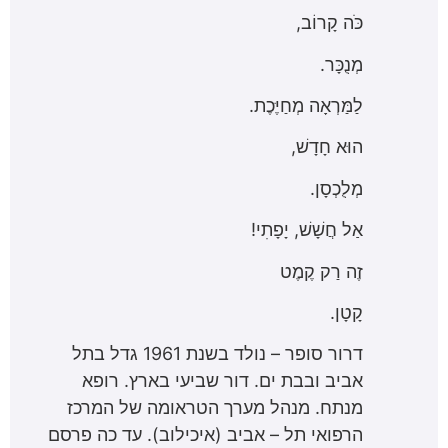
כֹּה קָרוֹב,
מְנֻכָּר.
לַמַּרְאָה מְחַיֶּכֶת.
הוּא חָדָשׁ,
מְלֻכְסָן.
אַל חֲשָׁשׁ, יָפָתִי!
זֶה רַק קֶמֶט
קָטָן.
דרור סופר – נולד בשנת 1961 גדל בתל
אביב ובבת ים. דור שביעי בארץ. רופא
מנתח. מנהל מערך הטראומה של המרכז
הרפואי תל – אביב (איכילוב). עד כה פרסם