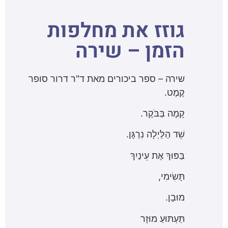
גוזז את מחלפות
הזמן – שירה
שירה – ספר ביכורים מאת ד"ר דרור סופר
קֶמֶט.
קָמָה בַּבֹּקֶר.
שֵׁד הַלַּיְלָה נִרְגָּן.
בַּפּוּךְ אֶת עֵינַיִךְ
תָּשִׂימִי,
מוּבָן.
תַּעְתּוּעַ מוּזָר