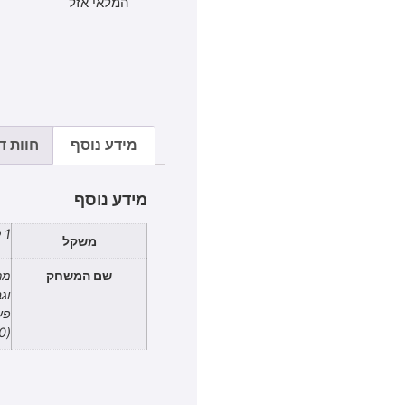
המלאי אזל
מידע נוסף
חוות דע
מידע נוסף
1 ק"ג
משקל
שם המשחק
מר
וג
פע
(10 משחקים) במבצע