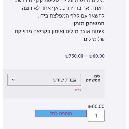
מילים נרדפות על ידי שליפת קלף מידו של
האחר. אך בזהירות… אף אחד לא רוצה
להשאר עם קלף המפלצת בידו.
המשחק מזמן:
פיתוח אוצר מילים ואימון בקריאה מדוייקת
של מילים
₪
750.00
–
₪
60.00
שם
המשחק
נקה
₪
60.00
הוספה לסל