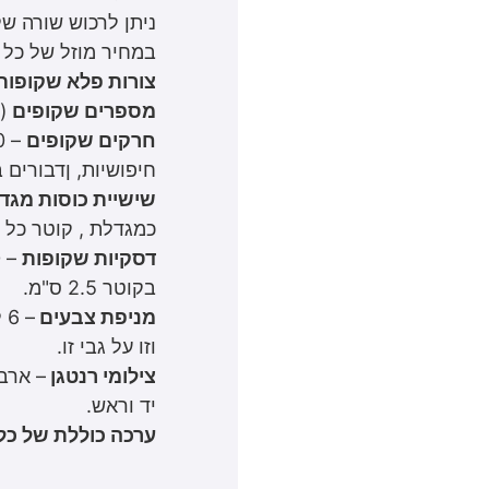
ניתן לרכוש שורה ש
במחיר מוזל של כל ה
צורות פלא שקופות
מספרים שקופים
(ערכ
חרקים שקופים
חיפושיות, ןדבורים ב
שישיית כוסות מגד
כמגדלת , קוטר כל כוס 6 ס"מ, בשישה צבעי
דסקיות שקופות
בקוטר 2.5 ס"מ.
מניפת צבעים
–
וזו על גבי זו.
צילומי רנטגן
– ארבע
יד וראש.
ערכה כוללת של כל