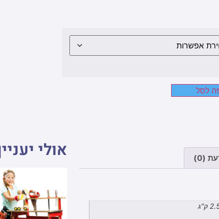
ה לסל
אולי יעניין
ת (0)
 ק"ג