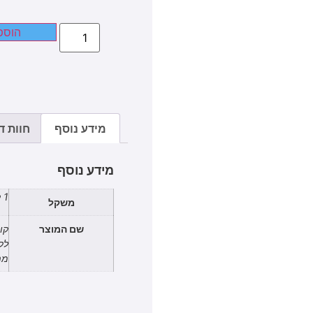
הוספ
מידע נוסף
חוות דע
מידע נוסף
1 ק"ג
משקל
שם המוצר
לק
מת