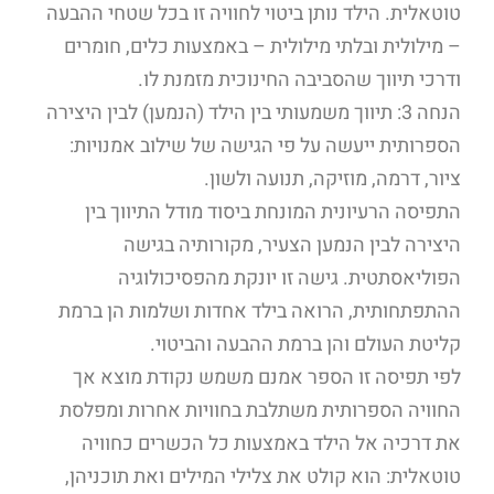
טוטאלית. הילד נותן ביטוי לחוויה זו בכל שטחי ההבעה
– מילולית ובלתי מילולית – באמצעות כלים, חומרים
ודרכי תיווך שהסביבה החינוכית מזמנת לו.
הנחה 3: תיווך משמעותי בין הילד (הנמען) לבין היצירה
הספרותית ייעשה על פי הגישה של שילוב אמנויות:
ציור, דרמה, מוזיקה, תנועה ולשון.
התפיסה הרעיונית המונחת ביסוד מודל התיווך בין
היצירה לבין הנמען הצעיר, מקורותיה בגישה
הפוליאסתטית. גישה זו יונקת מהפסיכולוגיה
ההתפתחותית, הרואה בילד אחדות ושלמות הן ברמת
קליטת העולם והן ברמת ההבעה והביטוי.
לפי תפיסה זו הספר אמנם משמש נקודת מוצא אך
החוויה הספרותית משתלבת בחוויות אחרות ומפלסת
את דרכיה אל הילד באמצעות כל הכשרים כחוויה
טוטאלית: הוא קולט את צלילי המילים ואת תוכניהן,