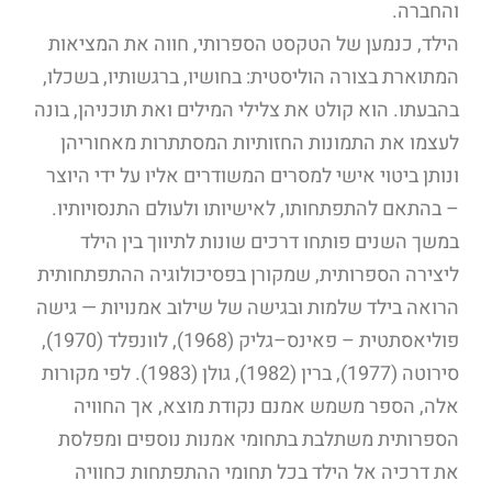
והחברה.
הילד, כנמען של הטקסט הספרותי, חווה את המציאות
המתוארת בצורה הוליסטית: בחושיו, ברגשותיו, בשכלו,
בהבעתו. הוא קולט את צלילי המילים ואת תוכניהן, בונה
לעצמו את התמונות החזותיות המסתתרות מאחוריהן
ונותן ביטוי אישי למסרים המשודרים אליו על ידי היוצר
– בהתאם להתפתחותו, לאישיותו ולעולם התנסויותיו.
במשך השנים פותחו דרכים שונות לתיווך בין הילד
ליצירה הספרותית, שמקורן בפסיכולוגיה ההתפתחותית
הרואה בילד שלמות ובגישה של שילוב אמנויות — גישה
פוליאסתטית – פאינס–גליק (1968), לוונפלד (1970),
סירוטה (1977), ברין (1982), גולן (1983). לפי מקורות
אלה, הספר משמש אמנם נקודת מוצא, אך החוויה
הספרותית משתלבת בתחומי אמנות נוספים ומפלסת
את דרכיה אל הילד בכל תחומי ההתפתחות כחוויה