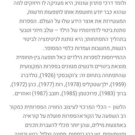
ולומד דרכי פתרון שונות; היא מעניקה לו חיזוקים למה
שהוא כבר יודע וחושפת אותו לתופעות חדשות,
המעשירות את אוצר הידע שלו על העולם. הספרות
נותנת ביטוי לדמיונותיו של הילד – שלב חיוני וטבעי
בתהליך התפתחותו; היא נותנת לגיטימציה לביטוי
רגשות, מחשבות ועמדות כלפי המסופר.
ההתייחסות לספרות הילדים כאל תופעה בין-תחומית
מוצאת ביטויים ודגשים מגוונים בספרות המקצועית
שהתפתחה בתחום זה: צ'וקובסקי (1926), גולדברג
(1959), ילן־שטקליס (1978), רות (1977), כהן (1972),
ברוך (1983), פרוכטמן (1985), חובב (1987) ואחרים.
הלשון – הכלי המרכזי לעיצוב החוויה הספרותית כמקור
רב השפעה על הקוראהספרות פועלת על קוראיה
באמצעות מילים, שהן יותר מכלי להעברת תכנים
ומשמעויות. יש בהן ריתמוס, תמונה וצליל, רגש וכוונה.