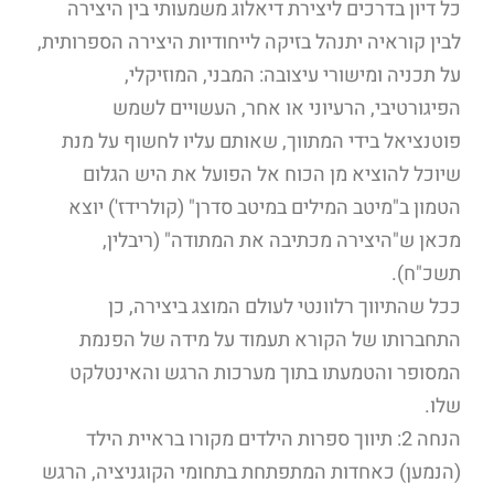
כל דיון בדרכים ליצירת דיאלוג משמעותי בין היצירה
לבין קוראיה יתנהל בזיקה לייחודיות היצירה הספרותית,
על תכניה ומישורי עיצובה: המבני, המוזיקלי,
הפיגורטיבי, הרעיוני או אחר, העשויים לשמש
פוטנציאל בידי המתווך, שאותם עליו לחשוף על מנת
שיוכל להוציא מן הכוח אל הפועל את היש הגלום
הטמון ב"מיטב המילים במיטב סדרן" (קולרידז') יוצא
מכאן ש"היצירה מכתיבה את המתודה" (ריבלין,
תשכ"ח).
ככל שהתיווך רלוונטי לעולם המוצג ביצירה, כן
התחברותו של הקורא תעמוד על מידה של הפנמת
המסופר והטמעתו בתוך מערכות הרגש והאינטלקט
שלו.
הנחה 2: תיווך ספרות הילדים מקורו בראיית הילד
(הנמען) כאחדות המתפתחת בתחומי הקוגניציה, הרגש