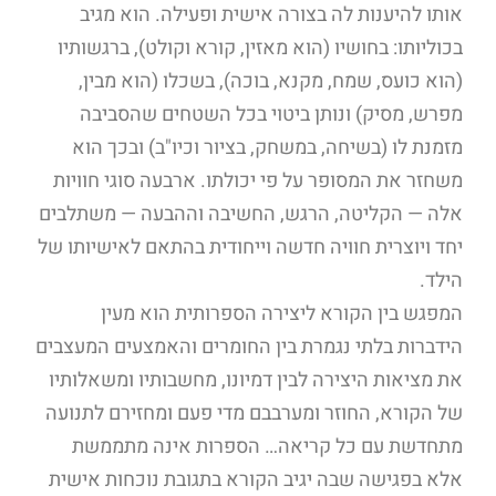
אותו להיענות לה בצורה אישית ופעילה. הוא מגיב
בכוליותו: בחושיו (הוא מאזין, קורא וקולט), ברגשותיו
(הוא כועס, שמח, מקנא, בוכה), בשכלו (הוא מבין,
מפרש, מסיק) ונותן ביטוי בכל השטחים שהסביבה
מזמנת לו (בשיחה, במשחק, בציור וכיו"ב) ובכך הוא
משחזר את המסופר על פי יכולתו. ארבעה סוגי חוויות
אלה — הקליטה, הרגש, החשיבה וההבעה — משתלבים
יחד ויוצרית חוויה חדשה וייחודית בהתאם לאישיותו של
הילד.
המפגש בין הקורא ליצירה הספרותית הוא מעין
הידברות בלתי נגמרת בין החומרים והאמצעים המעצבים
את מציאות היצירה לבין דמיונו, מחשבותיו ומשאלותיו
של הקורא, החוזר ומערבבם מדי פעם ומחזירם לתנועה
מתחדשת עם כל קריאה… הספרות אינה מתממשת
אלא בפגישה שבה יגיב הקורא בתגובת נוכחות אישית