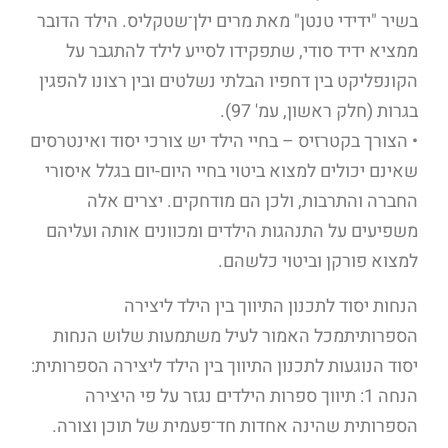
בשיר "ידידי טנטן" מאת מרים ילן־שטקליס. הילד הדובר
ממציא ידיד סודי, שתפקידו לסייע לילד להתגבר על
הקונפליקט בין דחפיו הבלתי נשלטים ובין רצונו להפגין
בגרות (חלק ראשון, עמ' 97).
• הצורך בקטרזיס – בחיי הילד יש צורכי יסוד ואינטרסים
שאינם יכולים למצוא ביטוי בחיי היום-יום בגלל איסורי
החברה והתרבות, ולכן הם מודחקים. יצרים אלה
משפיעים על התנהגות הילדים ומכוונים אותה ועליהם
למצוא פורקן וביטוי כלשהם.
הנחות יסוד לתכנון התיווך בין הילד ליצירה
הספרותיתמכל האמור לעיל משתמעות שלוש הנחות
יסוד הנוגעות לתכנון התיווך בין הילד ליצירה הספרותית:
הנחה 1: תיווך ספרות הילדים נגזר על פי היצירה
הספרותית שהינה אחדות חד־פעמית של תוכן וצורה.