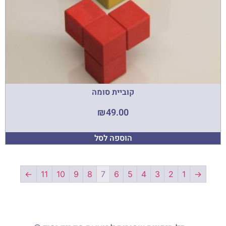
קוביית סומה
₪
49.00
הוספה לסל
←
11
10
9
8
7
6
5
4
3
2
1
→