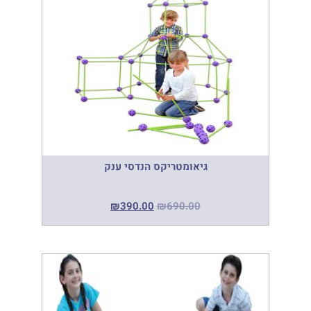
גיאומטריקס הנדסי ענק
₪
390.00
₪
690.00